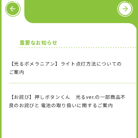
OFFICIAL SNS
P
N
R
e
E
x
V
t
X
I
T
n
i
重要なお知らせ
s
k
t
T
a
o
g
k
【光るポメラニアン】ライト点灯方法についての
r
a
ご案内
m
【お詫び】押しボタンくん 光るver.の一部商品不
良のお詫びと 電池の取り扱いに関するご案内