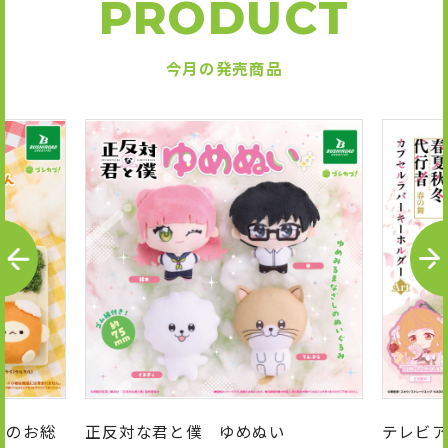
PRODUCT
今月の発売商品
P
N
R
E
E
X
V
T
んのお総
正反対な君と僕 ゆめぬい
テレビア