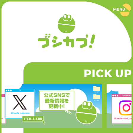
MENU
ブ
シ
カ
プ
PRODUCT
！
｜
ブ
商品情報
シ
ロ
ー
SERIES
ド
カ
P
CK UP
I
シリーズ
プ
セ
ル
公
NEWS
式
サ
ニュース
イ
ト