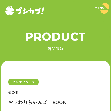
MENU
ブ
シ
カ
プ
！
PRODUCT
｜
PRODUCT
ブ
シ
商品情報
ロ
商品情報
ー
ド
SERIES
カ
プ
セ
シリーズ
ル
公
式
クリエイターズ
NEWS
サ
イ
その他
ト
ニュース
おすわりちゃんズ BOOK