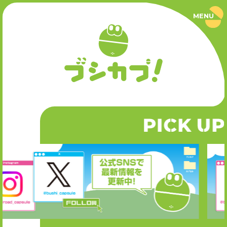
MENU
ブ
シ
カ
プ
PRODUCT
！
｜
ブ
商品情報
シ
ロ
ー
SERIES
ド
カ
P
CK UP
I
シリーズ
プ
セ
ル
公
NEWS
式
サ
ニュース
イ
ト