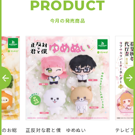
PRODUCT
今月の発売商品
P
N
R
E
E
X
V
T
んのお総
正反対な君と僕 ゆめぬい
テレビア