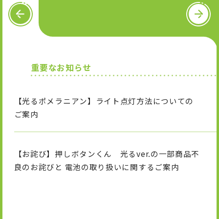
OFFICIAL SNS
P
N
R
e
E
x
V
t
X
I
T
n
i
重要なお知らせ
s
k
t
T
a
o
g
k
【光るポメラニアン】ライト点灯方法についての
r
a
ご案内
m
【お詫び】押しボタンくん 光るver.の一部商品不
良のお詫びと 電池の取り扱いに関するご案内