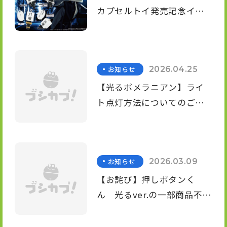
OFFICIAL SNS
I
カプセルトイ発売記念イベ
S
ント
T
X
I
T
n
i
お知らせ
2026.04.25
s
k
t
T
【光るポメラニアン】ライ
a
o
g
k
ト点灯方法についてのご案
r
a
内
m
お知らせ
2026.03.09
【お詫び】押しボタンく
ん 光るver.の一部商品不良
のお詫びと 電池の取り扱い
に関するご案内