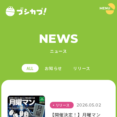
MENU
ブ
シ
カ
プ
！
PRODUCT
｜
NEWS
ブ
シ
商品情報
ロ
ニュース
ー
ド
SERIES
カ
プ
ALL
お知らせ
リリース
セ
シリーズ
ル
公
式
NEWS
サ
イ
N
ト
ニュース
E
リリース
2026.05.02
W
S
【開催決定！】月曜マン
L