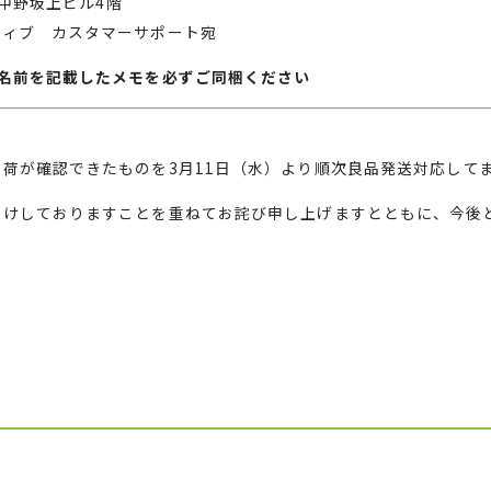
中野坂上ビル
4
階
ティブ カスタマーサポート宛
名前を記載したメモを必ずご同梱ください
着荷が確認できたものを
3
月
11
日（水）より順次良品発送対応して
かけしておりますことを重ねてお詫び申し上げますとともに、今後