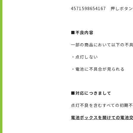
4571598654167 押しボ
■不良内容
一部の商品において以下の不
・点灯しない
・電池に不具合が見られる
■対応につきまして
点灯不良を含むすべての初期
電池ボックスを開けての電池