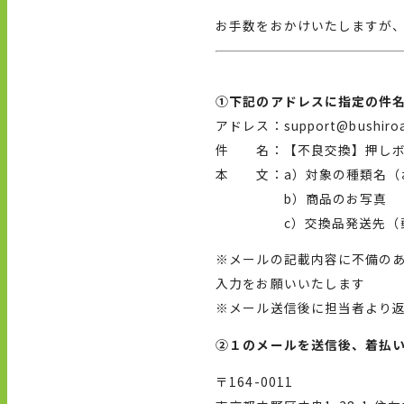
お手数をおかけいたしますが
①
下記のアドレスに指定の件
アドレス：
support@bushiro
件 名：【不良交換】押しボ
本 文：
a
）対象の種類名（
b
）商品のお写真
c
）交換品発送先（
※メールの記載内容に不備の
入力をお願いいたします
※
メール送信後に担当者より
②
１のメールを送信後、着払
〒
164-0011