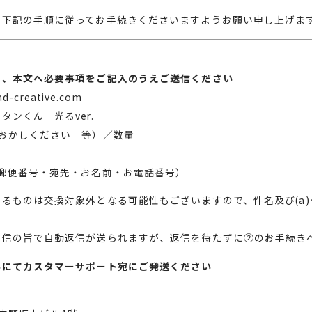
、下記の手順に従ってお手続きくださいますようお願い申し上げま
名、本文へ必要事項をご記入のうえご送信ください
ad-creative.com
タンくん 光る
ver.
おかしください 等）／数量
郵便番号・宛先・お名前・お電話番号）
あるものは交換対象外となる可能性もございますので、件名及び
(a)
返信の旨で自動返信が送られますが、返信を待たずに
②
のお手続き
いにてカスタマーサポート宛にご発送ください