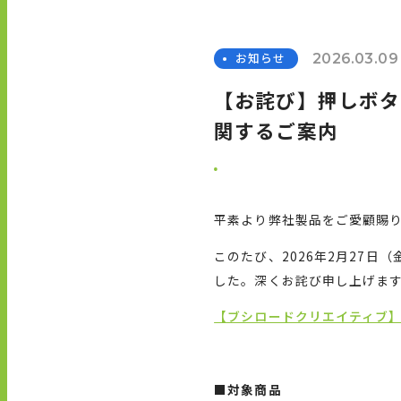
お知らせ
2026.03.09
【お詫び】押しボタ
関するご案内
平素より弊社製品をご愛顧賜
このたび、
2026
年
2
月
27
日（
した。深くお詫び申し上げま
【ブシロードクリエイティブ】押
■対象商品