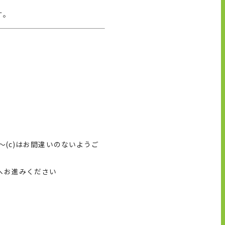
す。
～
(c)
はお間違いのないようご
へお進みください