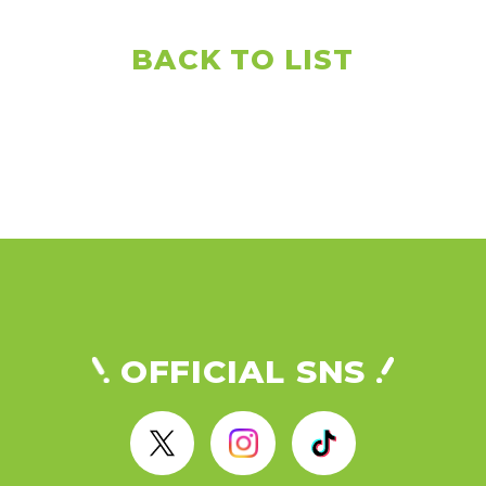
BACK TO LIST
OFFICIAL SNS
X
I
T