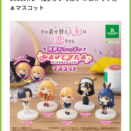
OFFICIAL SNS
ぁマスコット
X
I
T
n
i
s
k
t
T
a
o
g
k
r
a
m