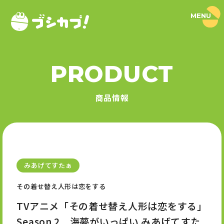
MENU
ブ
シ
カ
プ
！
PRODUCT
｜
PRODUCT
ブ
シ
商品情報
ロ
商品情報
ー
ド
SERIES
カ
プ
セ
シリーズ
ル
公
式
みあげてすたぁ
NEWS
サ
イ
その着せ替え人形は恋をする
ト
ニュース
TVアニメ「その着せ替え人形は恋をする」
Season 2 海夢がいっぱい みあげてすた