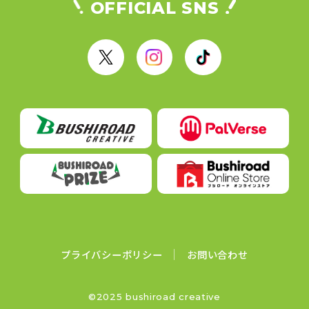
OFFICIAL SNS
X
I
T
n
i
s
k
t
T
a
o
g
k
r
a
m
プライバシーポリシー
お問い合わせ
©2025 bushiroad creative