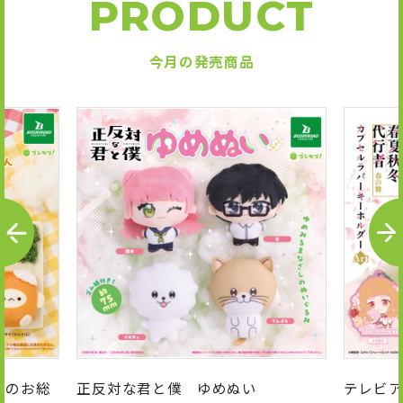
PRODUCT
今月の発売商品
P
N
R
E
E
X
V
T
んのお総
正反対な君と僕 ゆめぬい
テレビア