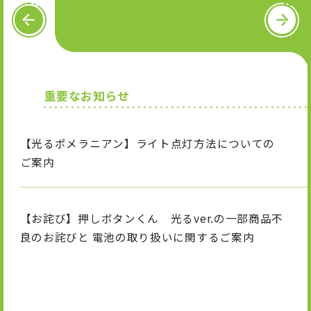
OFFICIAL SNS
P
N
R
e
E
x
V
t
X
I
T
n
i
重要なお知らせ
s
k
t
T
a
o
g
k
【光るポメラニアン】ライト点灯方法についての
r
a
ご案内
m
【お詫び】押しボタンくん 光るver.の一部商品不
良のお詫びと 電池の取り扱いに関するご案内