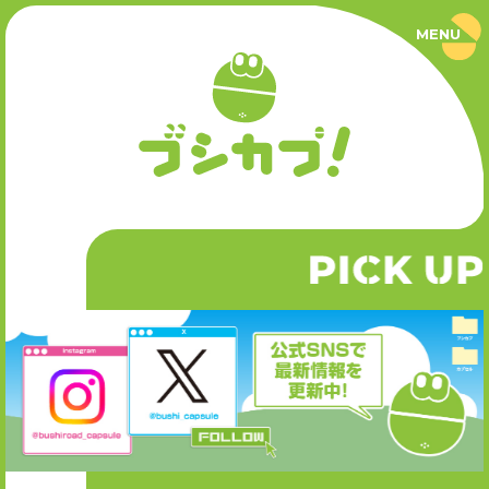
MENU
ブ
シ
カ
プ
PRODUCT
！
｜
ブ
商品情報
シ
ロ
ー
SERIES
ド
カ
P
CK UP
I
シリーズ
プ
セ
ル
公
NEWS
式
サ
ニュース
イ
ト