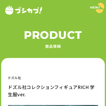
MENU
ブ
シ
カ
プ
！
PRODUCT
｜
PRODUCT
ブ
シ
商品情報
ロ
商品情報
ー
ド
SERIES
カ
プ
セ
シリーズ
ル
公
式
ドズル社
NEWS
サ
イ
ドズル社コレクションフィギュアRICH 学
ト
ニュース
生服ver.