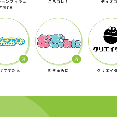
アRICH
げてすたぁ
むぎゅみに
クリエイ