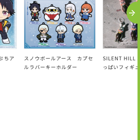
N
E
X
T
ア
スノウボールアース カプセ
SILENT HILL 3
ルラバーキーホルダー
っぱいフィギュアマ