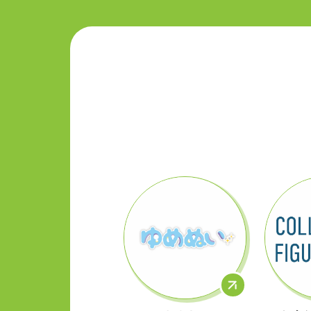
ゆめぬい
コレク