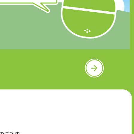
N
e
x
t
のご案内