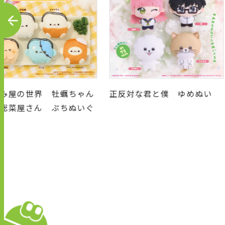
P
R
E
V
の世界 牡蠣ちゃん
正反対な君と僕 ゆめぬい
屋さん ぷちぬいぐ
ホルダー
キ