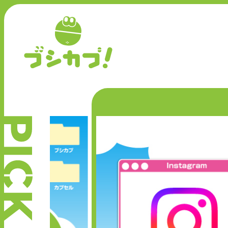
P
I
C
K
U
P