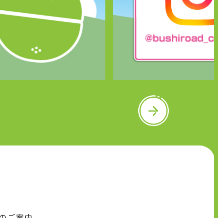
N
e
x
t
のご案内