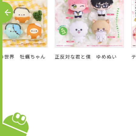
P
R
E
V
の世界 牡蠣ちゃん
正反対な君と僕 ゆめぬい
屋さん ぷちぬいぐ
ホルダー
キ