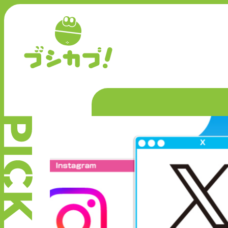
P
I
C
K
U
P