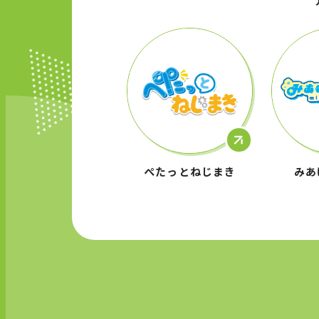
ぺたっとねじまき
みあ