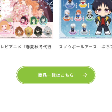
テレビアニメ『春夏秋冬代行
スノウボールアース ぷち
者 春の舞』 カプセルラバー
クリルスタンド
ーホルダーArt
商品一覧はこちら