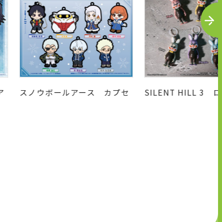
N
E
X
T
ア
スノウボールアース カプセ
SILENT HILL 3
ルラバーキーホルダー
っぱいフィギュアマ