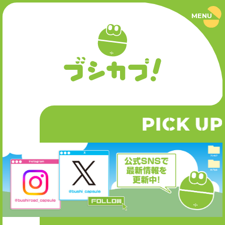
MENU
ブ
シ
カ
プ
PRODUCT
！
｜
ブ
商品情報
シ
ロ
ー
SERIES
ド
カ
P
CK UP
I
シリーズ
プ
セ
ル
公
NEWS
式
サ
ニュース
イ
ト