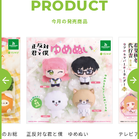
PRODUCT
今月の発売商品
P
N
R
E
E
X
V
T
んのお総
正反対な君と僕 ゆめぬい
テレビア