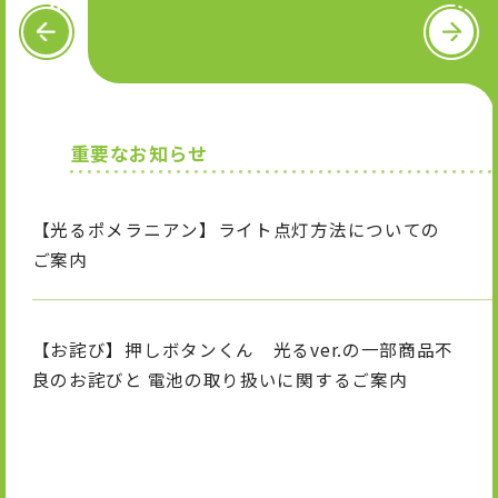
OFFICIAL SNS
P
N
R
e
E
x
V
t
X
I
T
n
i
重要なお知らせ
s
k
t
T
a
o
g
k
【光るポメラニアン】ライト点灯方法についての
r
a
ご案内
m
【お詫び】押しボタンくん 光るver.の一部商品不
良のお詫びと 電池の取り扱いに関するご案内