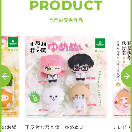
PRODUCT
今月の発売商品
P
N
R
E
E
X
V
T
んのお総
正反対な君と僕 ゆめぬい
テレビア