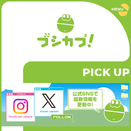
MENU
ブ
シ
カ
プ
PRODUCT
！
｜
ブ
商品情報
シ
ロ
ー
SERIES
ド
カ
P
CK UP
I
シリーズ
プ
セ
ル
公
NEWS
式
サ
ニュース
イ
ト