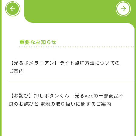
OFFICIAL SNS
P
N
R
e
E
x
V
t
X
I
T
n
i
重要なお知らせ
s
k
t
T
a
o
g
k
【光るポメラニアン】ライト点灯方法についての
r
a
ご案内
m
【お詫び】押しボタンくん 光るver.の一部商品不
良のお詫びと 電池の取り扱いに関するご案内