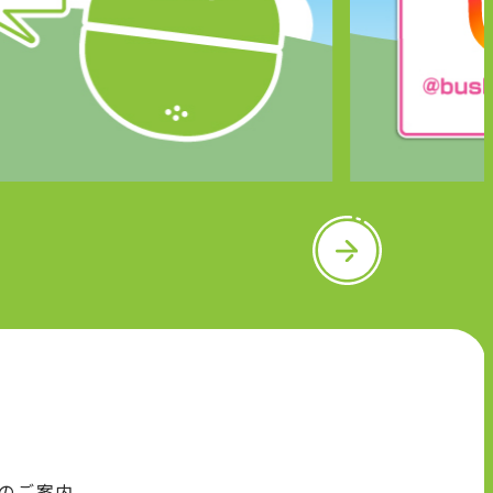
N
e
x
t
のご案内