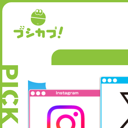
P
I
C
K
U
P