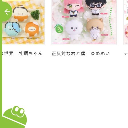
P
R
E
V
の世界 牡蠣ちゃん
正反対な君と僕 ゆめぬい
屋さん ぷちぬいぐ
ホルダー
キ