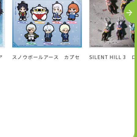
N
E
X
T
ア
スノウボールアース カプセ
SILENT HILL 3
ルラバーキーホルダー
っぱいフィギュアマ