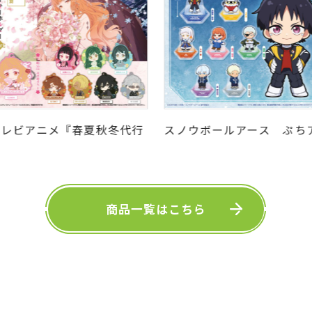
テレビアニメ『春夏秋冬代行
スノウボールアース ぷち
者 春の舞』 カプセルラバー
クリルスタンド
ーホルダーArt
商品一覧はこちら