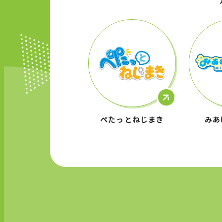
ぺたっとねじまき
みあ