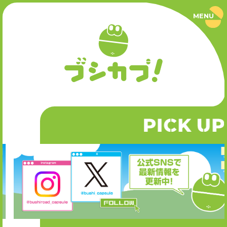
MENU
ブ
シ
カ
プ
PRODUCT
！
｜
ブ
商品情報
シ
ロ
ー
SERIES
ド
カ
P
CK UP
I
シリーズ
プ
セ
ル
公
NEWS
式
サ
ニュース
イ
ト