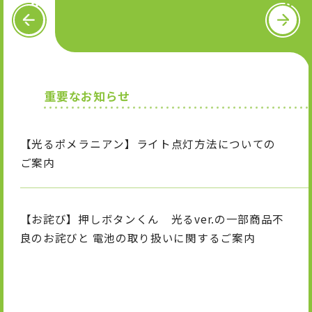
OFFICIAL SNS
P
N
R
e
E
x
V
t
X
I
T
n
i
重要なお知らせ
s
k
t
T
a
o
g
k
【光るポメラニアン】ライト点灯方法についての
r
a
ご案内
m
【お詫び】押しボタンくん 光るver.の一部商品不
良のお詫びと 電池の取り扱いに関するご案内