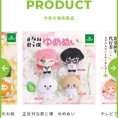
PRODUCT
今月の発売商品
P
N
R
E
E
X
V
T
んのお総
正反対な君と僕 ゆめぬい
テレビア