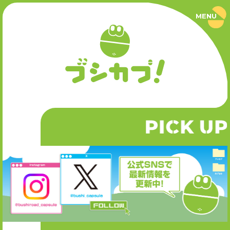
MENU
ブ
シ
カ
プ
PRODUCT
！
｜
ブ
商品情報
シ
ロ
ー
SERIES
ド
カ
P
CK UP
I
シリーズ
プ
セ
ル
公
NEWS
式
サ
ニュース
イ
ト