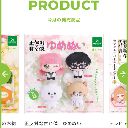
PRODUCT
今月の発売商品
P
N
R
E
E
X
V
T
んのお総
正反対な君と僕 ゆめぬい
テレビア