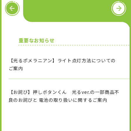
OFFICIAL SNS
P
N
R
e
E
x
V
t
X
I
T
n
i
重要なお知らせ
s
k
t
T
a
o
g
k
【光るポメラニアン】ライト点灯方法についての
r
a
ご案内
m
【お詫び】押しボタンくん 光るver.の一部商品不
良のお詫びと 電池の取り扱いに関するご案内