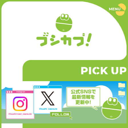
MENU
ブ
シ
カ
プ
PRODUCT
！
｜
ブ
商品情報
シ
ロ
ー
SERIES
ド
カ
P
CK UP
I
シリーズ
プ
セ
ル
公
NEWS
式
サ
ニュース
イ
ト