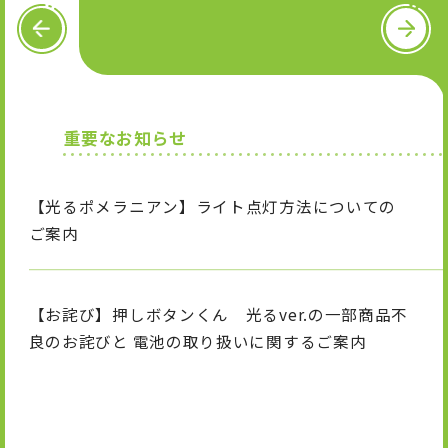
OFFICIAL SNS
P
N
R
e
E
x
V
t
X
I
T
n
i
重要なお知らせ
s
k
t
T
a
o
g
k
【光るポメラニアン】ライト点灯方法についての
r
a
ご案内
m
【お詫び】押しボタンくん 光るver.の一部商品不
良のお詫びと 電池の取り扱いに関するご案内