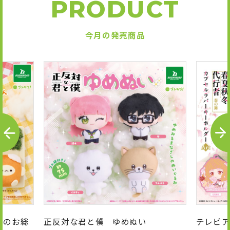
PRODUCT
今月の発売商品
P
N
R
E
E
X
V
T
んのお総
正反対な君と僕 ゆめぬい
テレビア