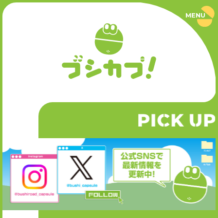
MENU
ブ
シ
カ
プ
PRODUCT
！
｜
ブ
商品情報
シ
ロ
ー
SERIES
ド
カ
P
CK UP
I
シリーズ
プ
セ
ル
公
NEWS
式
サ
ニュース
イ
ト