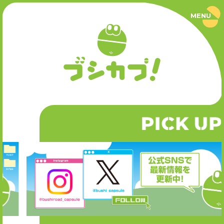
MENU
ブ
シ
カ
プ
PRODUCT
！
｜
ブ
商品情報
シ
ロ
ー
SERIES
ド
カ
P
CK UP
I
シリーズ
プ
セ
ル
公
NEWS
式
サ
ニュース
イ
ト