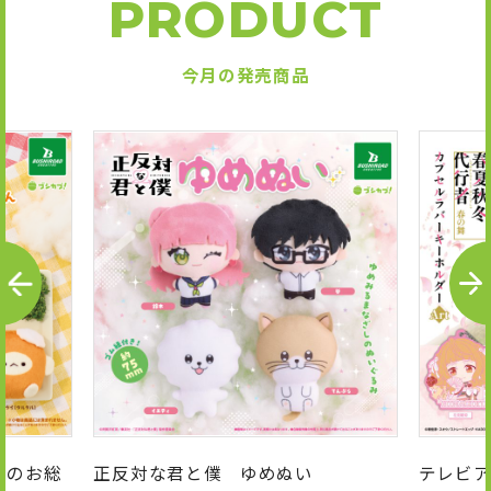
PRODUCT
今月の発売商品
P
N
R
E
E
X
V
T
んのお総
正反対な君と僕 ゆめぬい
テレビア