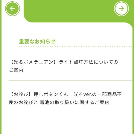
OFFICIAL SNS
P
N
R
e
E
x
V
t
X
I
T
n
i
重要なお知らせ
s
k
t
T
a
o
g
k
【光るポメラニアン】ライト点灯方法についての
r
a
ご案内
m
【お詫び】押しボタンくん 光るver.の一部商品不
良のお詫びと 電池の取り扱いに関するご案内