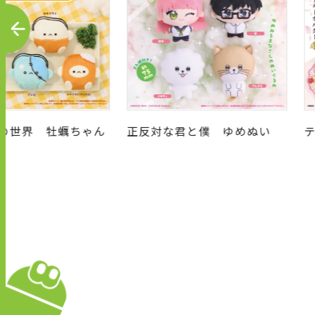
P
R
E
V
の世界 牡蠣ちゃん
正反対な君と僕 ゆめぬい
屋さん ぷちぬいぐ
ホルダー
キ