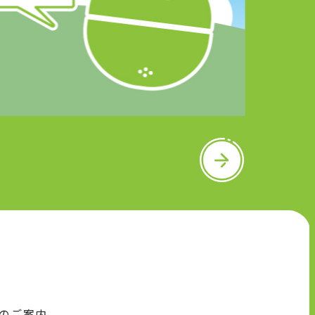
N
e
x
t
のご案内