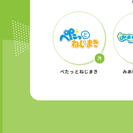
ぺたっとねじまき
みあ