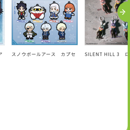
N
E
X
T
ア
スノウボールアース カプセ
SILENT HILL 3
ルラバーキーホルダー
っぱいフィギュアマ