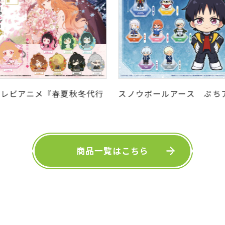
テレビアニメ『春夏秋冬代行
スノウボールアース ぷち
者 春の舞』 カプセルラバー
クリルスタンド
ーホルダーArt
商品一覧はこちら