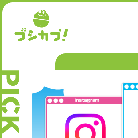
P
I
C
K
U
P