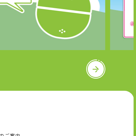
N
e
x
t
のご案内