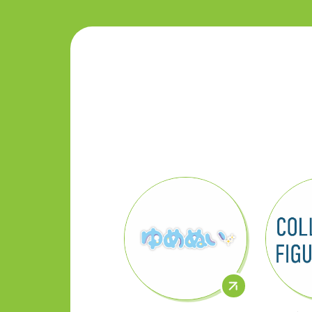
ゆめぬい
コレク