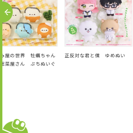
P
R
E
V
の世界 牡蠣ちゃん
正反対な君と僕 ゆめぬい
屋さん ぷちぬいぐ
ホルダー
キ