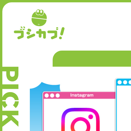
P
I
C
K
U
P