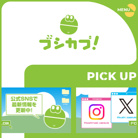
MENU
ブ
シ
カ
プ
PRODUCT
！
｜
ブ
商品情報
シ
ロ
ー
SERIES
ド
カ
P
CK UP
I
シリーズ
プ
セ
ル
公
NEWS
式
サ
ニュース
イ
ト