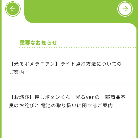
OFFICIAL SNS
P
N
R
e
E
x
V
t
X
I
T
n
i
重要なお知らせ
s
k
t
T
a
o
g
k
【光るポメラニアン】ライト点灯方法についての
r
a
ご案内
m
【お詫び】押しボタンくん 光るver.の一部商品不
良のお詫びと 電池の取り扱いに関するご案内