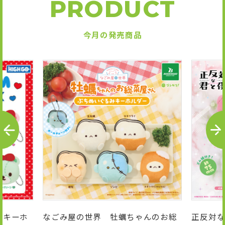
PRODUCT
今月の発売商品
P
N
R
E
E
X
V
T
んのお総
正反対な君と僕 ゆめぬい
テレビア