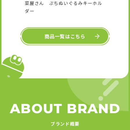
キーホル
舞』 
Art
商品一覧はこちら
ABOUT BRAND
ブランド概要
「カプっと、わくわく！」を合言葉に