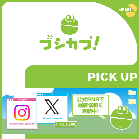
MENU
ブ
シ
カ
プ
PRODUCT
！
｜
ブ
商品情報
シ
ロ
ー
SERIES
ド
カ
P
CK UP
I
シリーズ
プ
セ
ル
公
NEWS
式
サ
ニュース
イ
ト