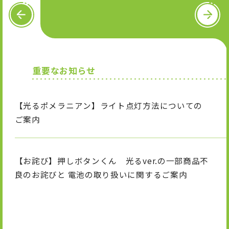
OFFICIAL SNS
P
N
R
e
E
x
V
t
X
I
T
n
i
重要なお知らせ
s
k
t
T
a
o
g
k
【光るポメラニアン】ライト点灯方法についての
r
a
ご案内
m
【お詫び】押しボタンくん 光るver.の一部商品不
良のお詫びと 電池の取り扱いに関するご案内