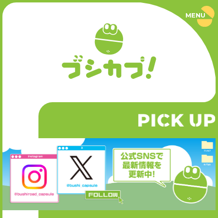
MENU
ブ
シ
カ
プ
PRODUCT
！
｜
ブ
商品情報
シ
ロ
ー
SERIES
ド
カ
P
CK UP
I
シリーズ
プ
セ
ル
公
NEWS
式
サ
ニュース
イ
ト