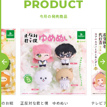
PRODUCT
今月の発売商品
P
N
R
E
E
X
V
T
んのお総
正反対な君と僕 ゆめぬい
テレビア