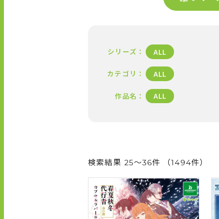
R
O
D
U
シリーズ
ALL
C
T
カテゴリ
ALL
L
作品名
ALL
I
N
E
U
P
検索結果 25～36件 （1494件）