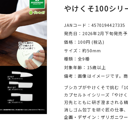
やけくそ100シリ
JANコード
4570194427335
発売日
2026年2月下旬発売
価格
100円 (税込)
サイズ
約50mm
種類
全9種
対象年齢
15歳以上
備考
画像はイメージです。
ブシカプがやけくそで挑む「1
カプセルトイシリーズ「やけくそ
刃先とともに研ぎ澄まされる
消しゴム包丁を研ぐ匠の仕事
企画・デザイン：ザリガニワ