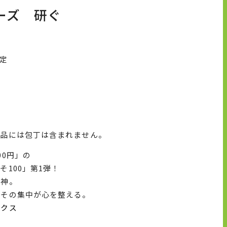
ーズ 研ぐ
予定
商品には包丁は含まれません。
00円」の
100」第1弾！
精神。
、その集中が心を整える。
ークス