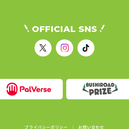
OFFICIAL SNS
X
I
T
n
i
s
k
t
T
a
o
g
k
r
a
m
プライバシーポリシー
お問い合わせ