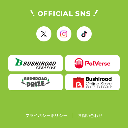
OFFICIAL SNS
X
I
T
n
i
s
k
t
T
a
o
g
k
r
a
m
プライバシーポリシー
お問い合わせ