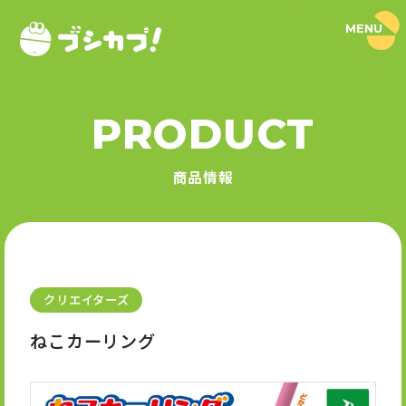
MENU
ブ
シ
カ
プ
！
PRODUCT
｜
PRODUCT
ブ
シ
商品情報
ロ
商品情報
ー
ド
SERIES
カ
プ
セ
シリーズ
ル
公
式
クリエイターズ
NEWS
サ
イ
ねこカーリング
ト
ニュース