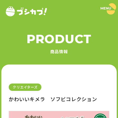
MENU
ブ
シ
カ
プ
！
PRODUCT
｜
PRODUCT
ブ
シ
商品情報
ロ
商品情報
ー
ド
SERIES
カ
プ
セ
シリーズ
ル
公
式
クリエイターズ
NEWS
サ
イ
かわいいキメラ ソフビコレクション
ト
ニュース