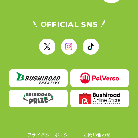
OFFICIAL SNS
X
I
T
n
i
s
k
t
T
a
o
g
k
r
a
m
プライバシーポリシー
お問い合わせ