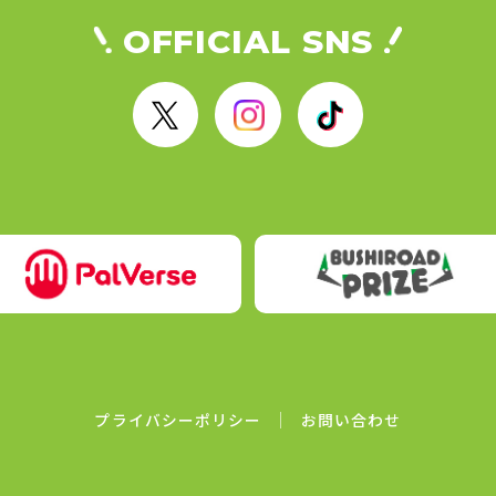
OFFICIAL SNS
X
I
T
n
i
s
k
t
T
a
o
g
k
r
a
m
プライバシーポリシー
お問い合わせ