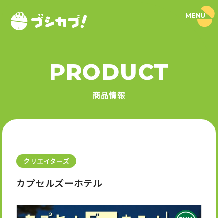
MENU
ブ
シ
カ
プ
！
PRODUCT
｜
PRODUCT
ブ
シ
商品情報
ロ
商品情報
ー
ド
SERIES
カ
プ
セ
シリーズ
ル
公
式
クリエイターズ
NEWS
サ
イ
カプセルズーホテル
ト
ニュース