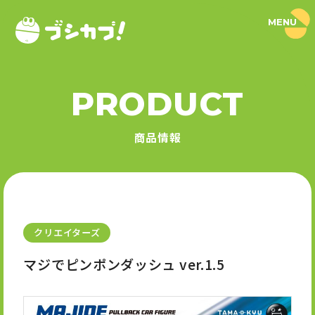
MENU
ブ
シ
カ
プ
！
PRODUCT
｜
PRODUCT
ブ
シ
商品情報
ロ
商品情報
ー
ド
SERIES
カ
プ
セ
シリーズ
ル
公
式
クリエイターズ
NEWS
サ
イ
マジでピンポンダッシュ ver.1.5
ト
ニュース