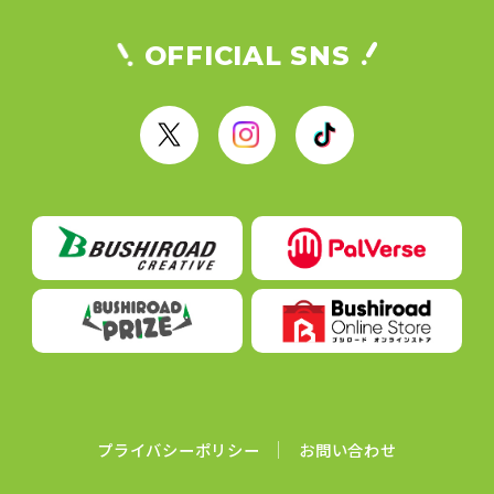
OFFICIAL SNS
X
I
T
n
i
s
k
t
T
a
o
g
k
r
a
m
プライバシーポリシー
お問い合わせ