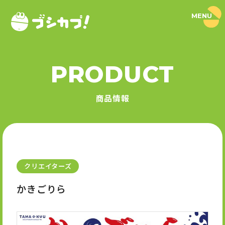
MENU
ブ
シ
カ
プ
！
PRODUCT
｜
PRODUCT
ブ
シ
商品情報
ロ
商品情報
ー
ド
SERIES
カ
プ
セ
シリーズ
ル
公
式
クリエイターズ
NEWS
サ
イ
かきごりら
ト
ニュース