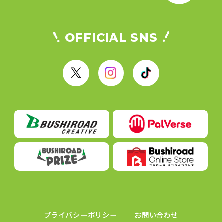
OFFICIAL SNS
X
I
T
n
i
s
k
t
T
a
o
g
k
r
a
m
プライバシーポリシー
お問い合わせ