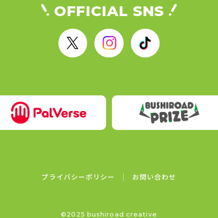
OFFICIAL SNS
X
I
T
n
i
s
k
t
T
a
o
g
k
r
a
m
プライバシーポリシー
お問い合わせ
©2025 bushiroad creative