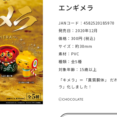
エンギメラ
JANコード
4582520185970
発売日
2020年12月
価格
300円 (税込)
サイズ
約30mm
素材
PVC
種類
全5種
対象年齢
15歳以上
「キメラ」＝「異質胴体」 だ
ラ」化しました！
ⓒCHOCOLATE