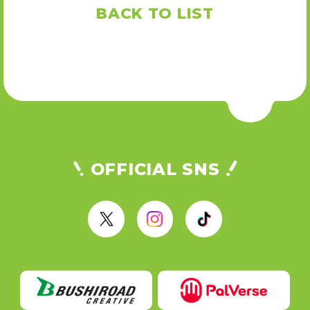
BACK TO LIST
OFFICIAL SNS
X
I
T
n
i
s
k
t
T
a
o
g
k
r