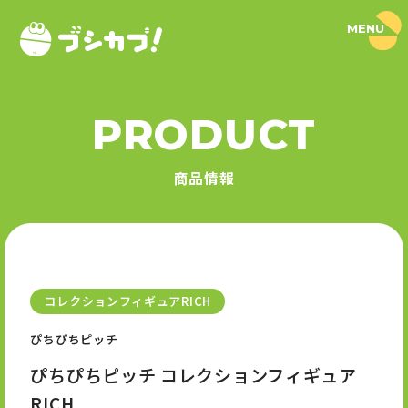
MENU
ブ
シ
カ
プ
！
PRODUCT
｜
PRODUCT
ブ
シ
商品情報
ロ
商品情報
ー
ド
SERIES
カ
プ
セ
シリーズ
ル
公
式
コレクションフィギュアRICH
NEWS
サ
イ
ぴちぴちピッチ
ト
ニュース
ぴちぴちピッチ コレクションフィギュア
RICH