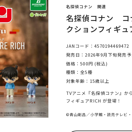
名探偵コナン 関連
名探偵コナン コ
クションフィギュア
JANコード
4570194469472
発売日
2026年9月下旬発売
価格
500円 (税込)
種類
全5種
対象年齢
15歳以上
TVアニメ『名探偵コナン』か
フィギュアRICH が登場！
©青山剛昌／小学館・読売テレビ・TM