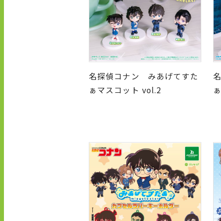
名探偵コナン みあげてすた
ぁマスコット vol.2
ぁ