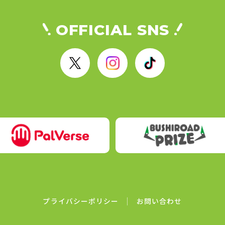
OFFICIAL SNS
X
I
T
n
i
s
k
t
T
a
o
g
k
r
a
m
プライバシーポリシー
お問い合わせ