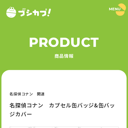
MENU
ブ
シ
カ
プ
！
PRODUCT
｜
PRODUCT
ブ
シ
商品情報
ロ
商品情報
ー
ド
SERIES
カ
プ
セ
シリーズ
ル
公
式
名探偵コナン 関連
NEWS
サ
イ
名探偵コナン カプセル缶バッジ&缶バッ
ト
ニュース
ジカバー