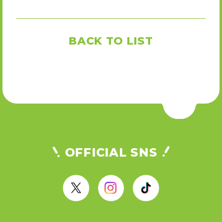
BACK TO LIST
OFFICIAL SNS
X
I
T
n
i
s
k
t
T