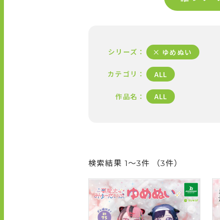
R
O
D
U
シリーズ
ゆめぬい
C
T
カテゴリ
ALL
L
作品名
ALL
I
N
E
U
P
検索結果 1～3件 （3件）