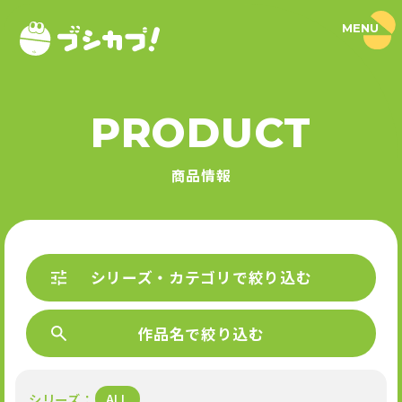
MENU
ブ
シ
カ
プ
！
PRODUCT
｜
PRODUCT
ブ
シ
商品情報
ロ
商品情報
ー
ド
SERIES
カ
プ
セ
シリーズ
ル
P
公
シリーズ・カテゴリで絞り込む
R
式
O
NEWS
サ
D
イ
U
作品名で絞り込む
ト
ニュース
C
T
L
I
シリーズ
ALL