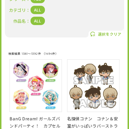
N
OFFICIAL SNS
E
カテゴリ
ALL
U
P
作品名
ALL
X
I
T
選択をクリア
n
i
s
k
t
T
a
o
検索結果 1381～1392件 （1494件）
g
k
r
a
m
BanG Dream! ガールズバ
名探偵コナン コナン＆安
ンドパーティ！ カプセル
室がいっぱいラバーストラ