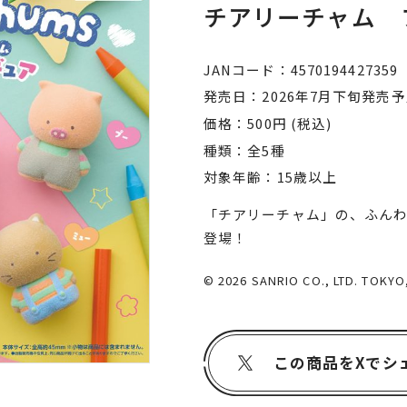
チアリーチャム 
JANコード
4570194427359
発売日
2026年7月下旬発売
価格
500円 (税込)
種類
全5種
対象年齢
15歳以上
「チアリーチャム」の、ふん
登場！
© 2026 SANRIO CO., LTD. TOKY
この商品をXでシ