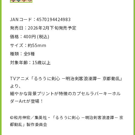
JANコード
4570194424983
発売日
2026年2月下旬発売予定
価格
400円 (税込)
サイズ
約55mm
種類
全9種
対象年齢
15歳以上
TVアニメ「るろうに剣心 －明治剣客浪漫譚－ 京都動乱」
より、
細やかな背景プリントが特徴のカプセルラバーキーホル
ダーArtが登場！
©和月伸宏／集英社・「るろうに剣心 －明治剣客浪漫譚－ 京
都動乱」製作委員会