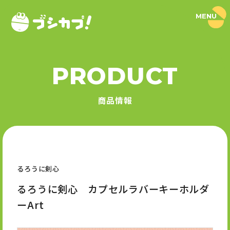
MENU
ブ
シ
カ
プ
！
PRODUCT
｜
PRODUCT
ブ
シ
商品情報
ロ
商品情報
ー
ド
SERIES
カ
プ
セ
シリーズ
ル
公
式
るろうに剣心
NEWS
サ
イ
るろうに剣心 カプセルラバーキーホルダ
ト
ニュース
ーArt