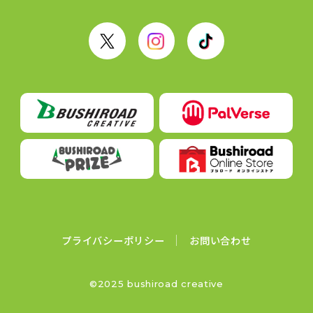
X
I
T
n
i
s
k
t
T
a
o
g
k
r
a
m
プライバシーポリシー
お問い合わせ
©2025 bushiroad creative