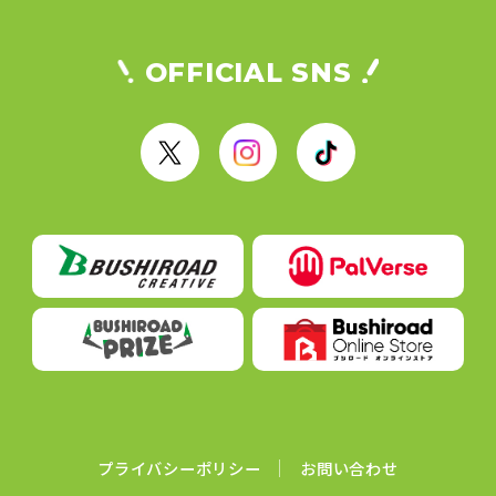
OFFICIAL SNS
X
I
T
n
i
s
k
t
T
a
o
g
k
r
a
m
プライバシーポリシー
お問い合わせ