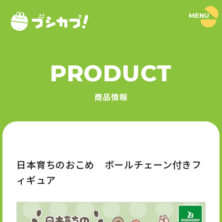
MENU
ブ
シ
カ
プ
！
PRODUCT
｜
PRODUCT
ブ
シ
商品情報
ロ
商品情報
ー
ド
SERIES
カ
プ
セ
シリーズ
ル
公
式
日本育ちのおこめ ボールチェーン付きフ
NEWS
サ
ィギュア
イ
ト
ニュース