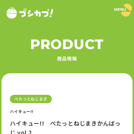
MENU
ブ
シ
カ
プ
！
PRODUCT
｜
PRODUCT
ブ
シ
商品情報
ロ
商品情報
ー
ド
SERIES
カ
プ
セ
シリーズ
ル
公
式
ぺたっとねじまき
NEWS
サ
イ
ハイキュー!!
ト
ニュース
ハイキュー!! ぺたっとねじまきかんばっ
じ vol.2