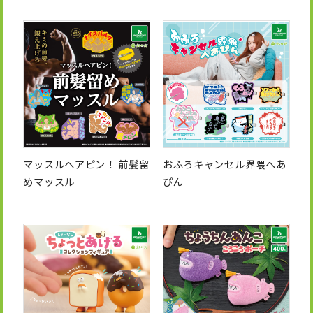
マッスルヘアピン！ 前髪留
おふろキャンセル界隈へあ
めマッスル
ぴん