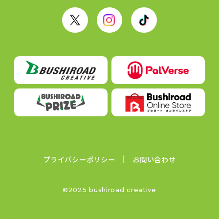
X
I
T
n
i
s
k
t
T
a
o
g
k
r
a
m
プライバシーポリシー
お問い合わせ
©2025 bushiroad creative