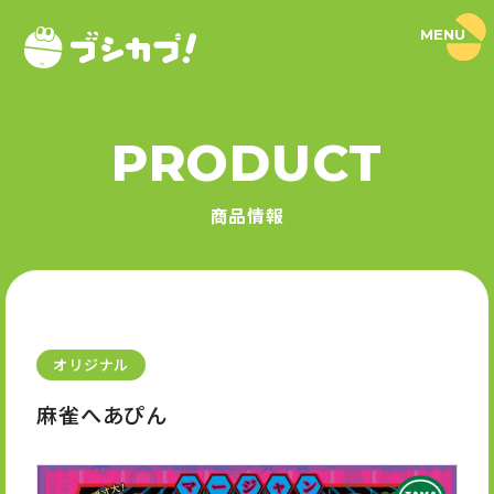
MENU
ブ
シ
カ
プ
！
PRODUCT
｜
PRODUCT
ブ
シ
商品情報
ロ
商品情報
ー
ド
SERIES
カ
プ
セ
シリーズ
ル
公
式
オリジナル
NEWS
サ
イ
麻雀へあぴん
ト
ニュース