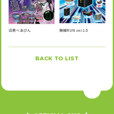
沼男へあぴん
無線RUN ver.1.0
BACK TO LIST