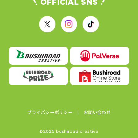
OFFICIAL SNS
X
I
T
n
i
s
k
t
T
a
o
g
k
r
a
m
プライバシーポリシー
お問い合わせ
©2025 bushiroad creative