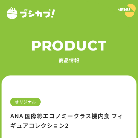
MENU
ブ
シ
カ
プ
！
PRODUCT
｜
PRODUCT
ブ
シ
商品情報
ロ
商品情報
ー
ド
SERIES
カ
プ
セ
シリーズ
ル
公
式
オリジナル
NEWS
サ
イ
ANA 国際線エコノミークラス機内食 フィ
ト
ニュース
ギュアコレクション2