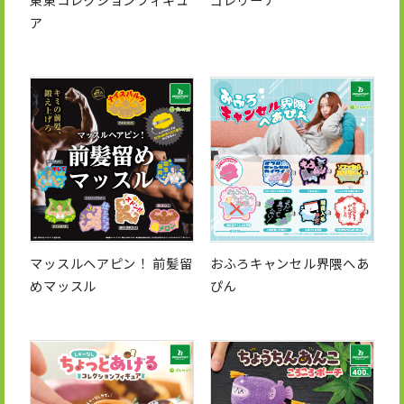
ア
マッスルヘアピン！ 前髪留
おふろキャンセル界隈へあ
めマッスル
ぴん