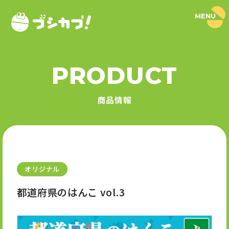
MENU
ブ
シ
カ
プ
！
PRODUCT
｜
PRODUCT
ブ
シ
商品情報
ロ
商品情報
ー
ド
SERIES
カ
プ
セ
シリーズ
ル
公
式
オリジナル
NEWS
サ
イ
都道府県のはんこ vol.3
ト
ニュース