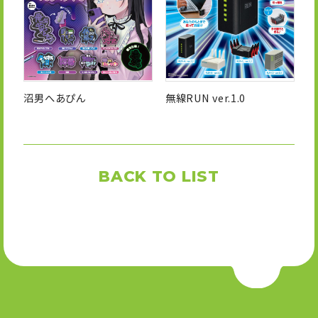
沼男へあぴん
無線RUN ver.1.0
BACK TO LIST