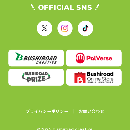
OFFICIAL SNS
X
I
T
n
i
s
k
t
T
a
o
g
k
r
a
m
プライバシーポリシー
お問い合わせ
©2025 bushiroad creative