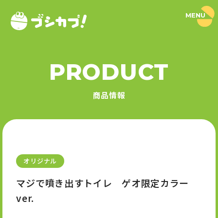
MENU
ブ
シ
カ
プ
！
PRODUCT
｜
PRODUCT
ブ
シ
商品情報
ロ
商品情報
ー
ド
SERIES
カ
プ
セ
シリーズ
ル
公
式
オリジナル
NEWS
サ
イ
マジで噴き出すトイレ ゲオ限定カラー
ト
ニュース
ver.