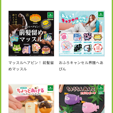
マッスルヘアピン！ 前髪留
おふろキャンセル界隈へあ
めマッスル
ぴん