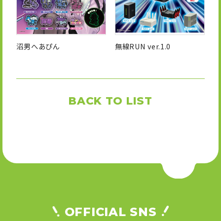
沼男へあぴん
無線RUN ver.1.0
BACK TO LIST
OFFICIAL SNS