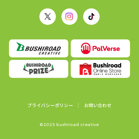
X
I
T
n
i
s
k
t
T
a
o
g
k
r
a
m
プライバシーポリシー
お問い合わせ
©2025 bushiroad creative