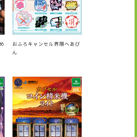
め
おふろキャンセル界隈へあぴ
ん