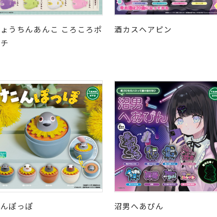
ちょうちんあんこ ころころポ
酒カスヘアピン
ーチ
たんぽっぽ
沼男へあぴん