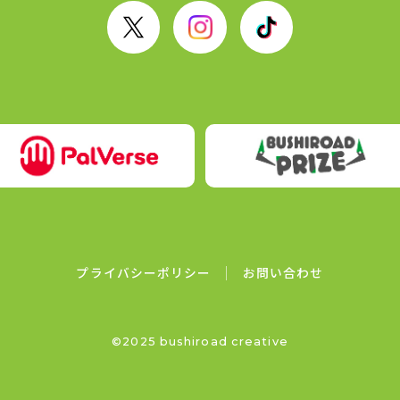
X
I
T
n
i
s
k
t
T
a
o
g
k
r
a
m
プライバシーポリシー
お問い合わせ
©2025 bushiroad creative