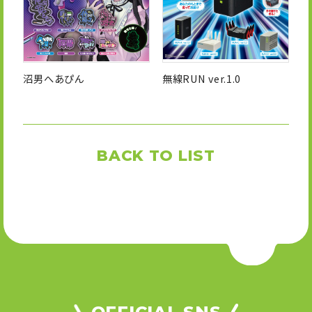
沼男へあぴん
無線RUN ver.1.0
BACK TO LIST