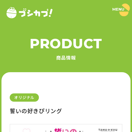
MENU
ブ
シ
カ
プ
！
PRODUCT
｜
PRODUCT
ブ
シ
商品情報
ロ
商品情報
ー
ド
SERIES
カ
プ
セ
シリーズ
ル
公
式
オリジナル
NEWS
サ
イ
誓いの好きぴリング
ト
ニュース