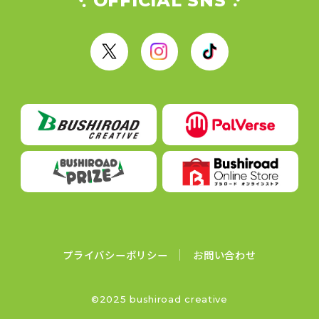
OFFICIAL SNS
X
I
T
n
i
s
k
t
T
a
o
g
k
r
a
m
プライバシーポリシー
お問い合わせ
©2025 bushiroad creative