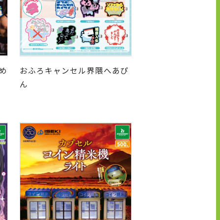
め
おふろキャンセル界隈へあぴ
ん