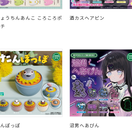
ちょうちんあんこ ころころポ
酒カスヘアピン
ーチ
たんぽっぽ
沼男へあぴん