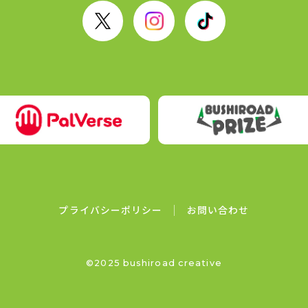
X
I
T
n
i
s
k
t
T
a
o
g
k
r
a
m
プライバシーポリシー
お問い合わせ
©2025 bushiroad creative