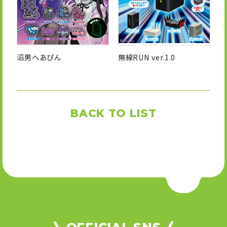
沼男へあぴん
無線RUN ver.1.0
BACK TO LIST