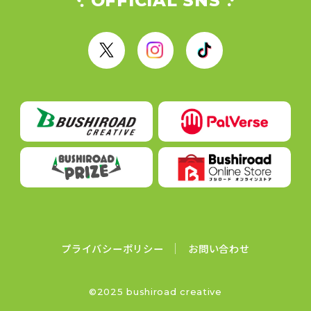
OFFICIAL SNS
X
I
T
n
i
s
k
t
T
a
o
g
k
r
a
m
プライバシーポリシー
お問い合わせ
©2025 bushiroad creative