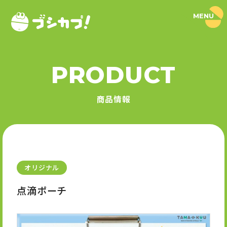
MENU
ブ
シ
カ
プ
！
PRODUCT
｜
PRODUCT
ブ
シ
商品情報
ロ
商品情報
ー
ド
SERIES
カ
プ
セ
シリーズ
ル
公
式
オリジナル
NEWS
サ
イ
点滴ポーチ
ト
ニュース