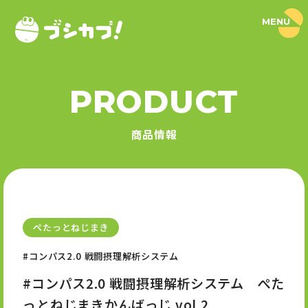
MENU
ブ
シ
カ
プ
！
PRODUCT
｜
PRODUCT
ブ
シ
商品情報
ロ
商品情報
ー
ド
SERIES
カ
プ
セ
シリーズ
ル
公
式
ぺたっとねじまき
NEWS
サ
イ
#コンパス2.0 戦闘摂理解析システム
ト
ニュース
#コンパス2.0 戦闘摂理解析システム ぺた
っとねじまきかんばっじ vol.2